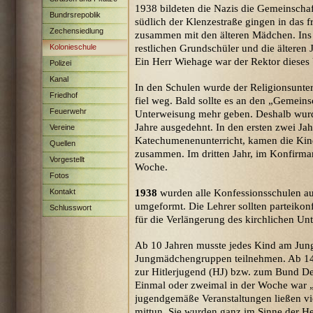
1938 bildeten die Nazis die Gemeinschaf
Bundrsrepoblik
südlich der Klenzestraße gingen in das 
Zechensiedlung
zusammen mit den älteren Mädchen. Ins
Maximilian
Kolonieschule
restlichen Grundschüler und die älteren
Ein Herr Wiehage war der Rektor diese
Polizei
Kanal
In den Schulen wurde der Religionsunterr
Friedhof
fiel weg. Bald sollte es an den „Gemeinsc
Feuerwehr
Unterweisung mehr geben. Deshalb wurde 
Jahre ausgedehnt. In den ersten zwei J
Vereine
Katechumenenunterricht, kamen die Kin
Quellen
zusammen. Im dritten Jahr, im Konfirman
Vorgestellt
Woche.
Fotos
Kontakt
1938
wurden alle Konfessionsschulen au
umgeformt. Die Lehrer sollten parteikon
Schlusswort
für die Verlängerung des kirchlichen Unt
Ab 10 Jahren musste jedes Kind am Jun
Jungmädchengruppen teilnehmen. Ab 14 
zur Hitlerjugend (HJ) bzw. zum Bund D
Einmal oder zweimal in der Woche war „
jugendgemäße Veranstaltungen ließen vi
mittun. Sie wurden ganz im Sinne der H