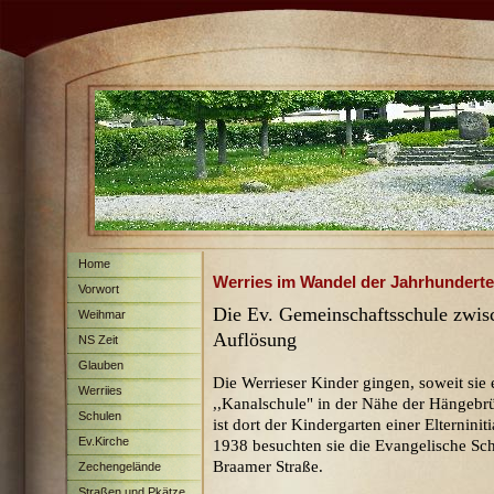
Home
Werries im Wandel der Jahrhunderte
Vorwort
Die Ev. Gemeinschaftsschule zwisc
Weihmar
Auflösung
NS Zeit
Glauben
Die Werrieser Kinder gingen, soweit sie
Werriies
,,Kanalschule" in der Nähe der Hängebru
Schulen
ist dort der Kindergarten einer Elternini
Ev.Kirche
1938 besuchten sie die Evangelische Sc
Braamer Straße.
Zechengelände
Straßen und Pkätze