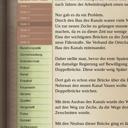
nach Jahren der Arbeitslosigkeit einen n
Seite 2
Seite 3
Nur gab es da ein Problem.
Seite 4
Durch den Bau des Kanals waren viele 
Seite 5
Un zur neuen Zeche zu gelangen musst
Seite 6
machen, da es zu dieser Zeit nur wenige
Seite 7
Eine der wichtigsten Brücken zu der Zei
neue Fährstraße. Sie Verband die Ortsch
seite 8
Bau des Kanals miteinander.
Bundrsrepoblik
Zechensiedlung
Daher stellte man, bevor der erste Spat
Maximilian
Kolonieschule
die damalige Regierung auf Bewilligung 
Polizei
Doppelbrücke. Diese wurde weig Später 
Kanal
Dort gab es schon eine Brücke über die 
Friedhof
Nebenan den neuen Kanal Vauen wollte 
Feuerwehr
Doppelbrücke weichen.
Vereine
Quellen
Mit dem Ausbau des Kanals wurde der We
auf den Weg zur Zeche, da die Wege dor
Vorgestellt
Zerschnitten wurde.
Fotos
Kontakt
Mit den Neubau dieser Brücke ging es lä
Schlusswort