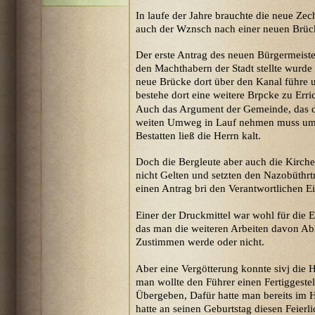
In laufe der Jahre brauchte die neue Zec
auch der Wznsch nach einer neuen Brück
Der erste Antrag des neuen Bürgermeiste
den Machthabern der Stadt stellte wurde
neue Brücke dort über den Kanal führe 
bestehe dort eine weitere Brpcke zu Erri
Auch das Argument der Gemeinde, das d
weiten Umweg in Lauf nehmen muss um 
Bestatten ließ die Herrn kalt.
Doch die Bergleute aber auch die Kirch
nicht Gelten und setzten den Nazobüthrtm
einen Antrag bri den Verantwortlichen E
Einer der Druckmittel war wohl für die
das man die weiteren Arbeiten davon A
Zustimmen werde oder nicht.
Aber eine Vergötterung konnte sivj die H
man wollte den Führer einen Fertiggestel
Übergeben, Dafür hatte man bereits im 
hatte an seinen Geburtstag diesen Feierl