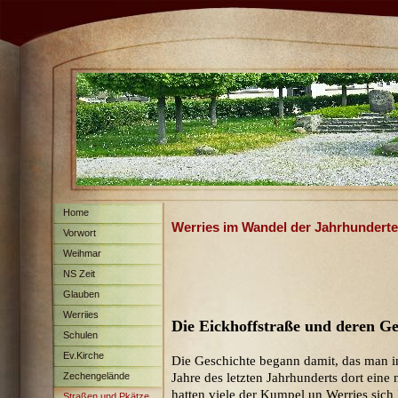
Home
Werries im Wandel der Jahrhunderte
Vorwort
Weihmar
NS Zeit
Glauben
Werriies
Die Eickhoffstraße und deren G
Schulen
Ev.Kirche
Die Geschichte begann damit, das man 
Zechengelände
Jahre des letzten Jahrhunderts dort eine
hatten viele der Kumpel un Werries sich
Straßen und Pkätze