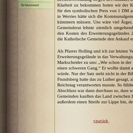
Klarheit zu bekommen boten wir der 
Schlusswort
für den symbolischen Preis von 1 DM 
in Werries hätte sich die Kommunalgem
kümmern müssen. Uns wäre viel Ärger,
Gemeinderat lehnte ziemlich umgehend 
den Kosten des Erweiterungsgelände
die Katholische Gemeinde den Ankauf ern
Als Pfarrer Holling und ich zur letzten V
Erweiterungsgelände in das Verwaltungs
Markscheider zu uns: „Wie schon in der B
einen schweren Gang.“ Er wollte damit a
würde. Nur der Satz steht nicht in der B
Frundsberg hatte das zu Luther gesagt, 
Reichstag verantworten musste. So fühlt
Abschluss war dann durchaus so, dass wi
Gemeinden kauften das Land zwischen L
außerdem einen Streife zur Lippe hin, der
<zurück