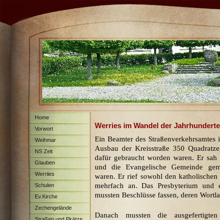
Home
Werries im Wandel der Jahrhunderte
Vorwort
Ein Beamter des Straßenverkehrsamtes in D
Weihmar
Ausbau der Kreisstraße 350 Quadratz
NS Zeit
dafür gebraucht worden waren. Er sah
Glauben
und die Evangelische Gemeinde gem
Werriies
waren. Er rief sowohl den katholischen
mehrfach an. Das Presbyterium und d
Schulen
mussten Beschlüsse fassen, deren Wortla
Ev.Kirche
Zechengelände
Danach mussten die ausgefertigten
Straßen und Pkätze