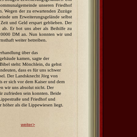
Kommunalgemeinde unseren Friedhof
an. Wegen der zu erwartenden Zuzüge
einde um Erweiterungsgelände selbst
 Zeit und Geld erspart geblieben. Der
ab. Er bot uns aber als Beihilfe zu
s 20000 DM an. Nun konnten wir und
sthaft weiter betreiben.
erhandlung über das
gebäude kamen, sagte der
ibel steht: Mönchlein, du gehst
ndeuten, dass es für uns schwer
ibel. Der Landsknecht Jörg von
als er sich vor dem Kaiser und dem
en wir uns absolut nicht. Der
r zufrieden sein konnten. Beide
ippestraße und Friedhof und
 höher als die Lippewiesen liegt.
weiter>