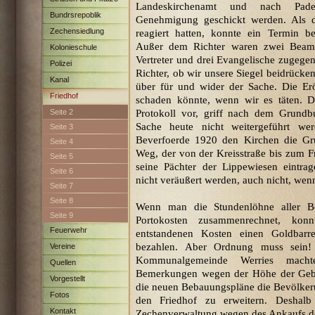
Landeskirchenamt und nach Pade
Bundrsrepoblik
Genehmigung geschickt werden. Als d
Zechensiedlung
reagiert hatten, konnte ein Termin 
Außer dem Richter waren zwei Beamte
Maximilian
Kolonieschule
Vertreter und drei Evangelische zugegen
Polizei
Richter, ob wir unsere Siegel beidrücken
Kanal
über für und wider der Sache. Die Ero
Friedhof
schaden könnte, wenn wir es täten. 
Seite 2
Protokoll vor, griff nach dem Grundbu
Sache heute nicht weitergeführt we
Seite 3
Beverfoerde 1920 den Kirchen die Gru
Seite 4
Weg, der von der Kreisstraße bis zum Frie
Seite 5
seine Pächter der Lippewiesen eintra
Seite 6
nicht veräußert werden, auch nicht, wen
Seite 7
Seite 8
Wenn man die Stundenlöhne aller Bet
Seite 9
Portokosten zusammenrechnet, kon
Feuerwehr
entstandenen Kosten einen Goldbarr
bezahlen. Aber Ordnung muss sein! 
Vereine
Kommunalgemeinde Werries macht
Quellen
Bemerkungen wegen der Höhe der Gebu
Vorgestellt
die neuen Bebauungspläne die Bevölker
Fotos
den Friedhof zu erweitern. Deshalb
Kontakt
Zechenverwaltung wegen des Ankaufs de