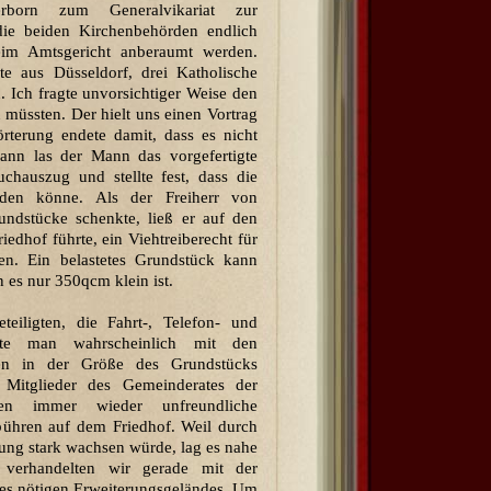
rborn zum Generalvikariat zur
ie beiden Kirchenbehörden endlich
beim Amtsgericht anberaumt werden.
 aus Düsseldorf, drei Katholische
. Ich fragte unvorsichtiger Weise den
 müssten. Der hielt uns einen Vortrag
̈rterung endete damit, dass es nicht
Dann las der Mann das vorgefertigte
chauszug und stellte fest, dass die
rden könne. Als der Freiherr von
ndstücke schenkte, ließ er auf den
dhof führte, ein Viehtreiberecht für
gen. Ein belastetes Grundstück kann
n es nur 350qcm klein ist.
eiligten, die Fahrt-, Telefon- und
nte man wahrscheinlich mit den
en in der Größe des Grundstücks
Mitglieder des Gemeinderates der
en immer wieder unfreundliche
̈hren auf dem Friedhof. Weil durch
ung stark wachsen würde, lag es nahe
 verhandelten wir gerade mit der
s nötigen Erweiterungsgeländes. Um