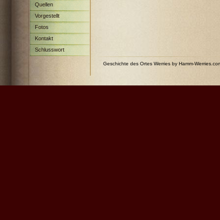
Quellen
Vorgestellt
Fotos
Kontakt
Schlusswort
Geschichte des Ortes Werries by Hamm-Werries.c