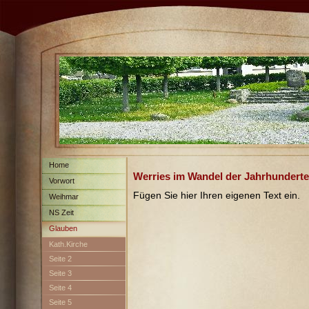
Home
Werries im Wandel der Jahrhunderte
Vorwort
Fügen Sie hier Ihren eigenen Text ein.
Weihmar
NS Zeit
Glauben
Kath.Kirche
Seite 2
Seite 3
Seite 4
Seite 5