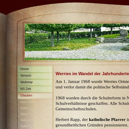
Home
Werries im Wandel der Jahrhunderte
Vorwort
Am 1. Januar 1968 wurde Werries Ortst
Weihmar
und verlor damit die politische Selbständ
NS Zeit
Glauben
1968 wurden durch die Schulreform in 
Kath.Kirche
Schulverhältnisse geschaffen. Alle Sch
Seite 2
Gemeinschaftsschulen.
Seite 3
Herbert Rapp, der
katholische Pfarrer
i
Seite 4
gesundheitlichen Gründen pensionieren.
Seite 5