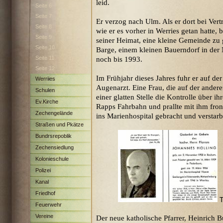
leid.
Seite 6
Seite 7
Er verzog nach Ulm. Als er dort bei Vert
Seite 8
wie er es vorher in Werries getan hatte, 
Seite 9
seiner Heimat, eine kleine Gemeinde zu 
Seite 10
Barge, einem kleinen Bauerndorf in der N
Seite 11
noch bis 1993.
Seite 12
Im Frühjahr dieses Jahres fuhr er auf 
Werriies
Augenarzt. Eine Frau, die auf der ander
Schulen
einer glatten Stelle die Kontrolle über i
Ev.Kirche
Rapps Fahrbahn und prallte mit ihm fro
Zechengelände
ins Marienhospital gebracht und verstarb 
Straßen und Pkätze
Bundrsrepoblik
Zechensiedlung
Maximilian
Kolonieschule
Polizei
Kanal
Friedhof
T
Feuerwehr
Vereine
Der neue katholische Pfarrer, Heinrich B