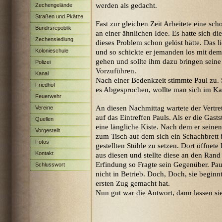
werden als gedacht.
Zechengelände
Straßen und Pkätze
Fast zur gleichen Zeit Arbeitete eine sc
Bundrsrepoblik
an einer ähnlichen Idee. Es hatte sich 
Zechensiedlung
dieses Problem schon gelöst hätte. Das l
Maximilian
Kolonieschule
und so schickte er jemanden los mit de
gehen und sollte ihm dazu bringen seine
Polizei
Vorzuführen.
Kanal
Nach einer Bedenkzeit stimmte Paul zu.
Friedhof
es Abgesprochen, wollte man sich im Kas
Feuerwehr
An diesen Nachmittag wartete der Vertret
Vereine
auf das Eintreffen Pauls. Als er die Gasts
Quellen
eine längliche Kiste. Nach dem er seinen
Vorgestellt
zum Tisch auf dem sich ein Schachbrett b
Fotos
gestellten Stühle zu setzen. Dort öffnet
Kontakt
aus diesen und stellte diese an den Rand 
Erfindung so Fragte sein Gegenüber. Paul
Schlusswort
nicht in Betrieb. Doch, Doch, sie begin
ersten Zug gemacht hat.
Nun gut war die Antwort, dann lassen s