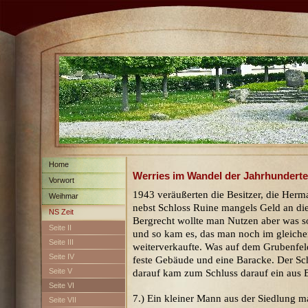
Home
Werries im Wandel der Jahrhunderte
Vorwort
1943 veräußerten die Besitzer, die Her
Weihmar
nebst Schloss Ruine mangels Geld an di
NS Zeit
Bergrecht wollte man Nutzen aber was s
Seite II
und so kam es, das man noch im gleiche
Seite III
weiterverkaufte. Was auf dem Grubenfel
Seite IV
feste Gebäude und eine Baracke. Der Sch
Seite V
darauf kam zum Schluss darauf ein aus 
Seite VI
7.) Ein kleiner Mann aus der Siedlung m
Seite VII