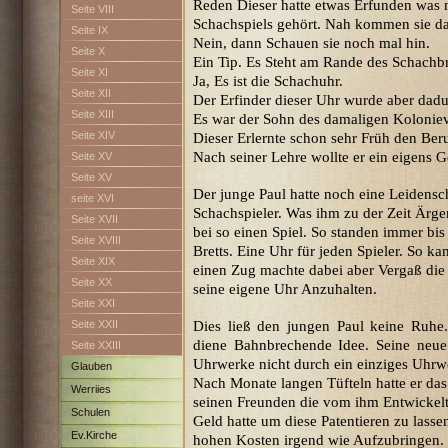
Reden Dieser hatte etwas Erfunden was 
Seite VIII
Schachspiels gehört. Nah kommen sie d
Seite IX
Nein, dann Schauen sie noch mal hin.
Seite X
Ein Tip. Es Steht am Rande des Schachbr
Seite XI
Ja, Es ist die Schachuhr.
Seite XII
Der Erfinder dieser Uhr wurde aber dadu
Seite XIII
Es war der Sohn des damaligen Koloniev
Seite XIV
Dieser Erlernte schon sehr Früh den Ber
Nach seiner Lehre wollte er ein eigens G
Seite XV
Seite XV
Der junge Paul hatte noch eine Leidensc
seite XVI
Schachspieler. Was ihm zu der Zeit Ärg
Seite XVII
bei so einen Spiel. So standen immer b
Seite XVIII
Bretts. Eine Uhr für jeden Spieler. So ka
Seite XIX
einen Zug machte dabei aber Vergaß die
Seite XX
seine eigene Uhr Anzuhalten.
Seite XXI
Seite XXII
Dies ließ den jungen Paul keine Ruhe
diene Bahnbrechende Idee. Seine neue
Seite XXIII
Uhrwerke nicht durch ein einziges Uhrw
Glauben
Nach Monate langen Tüfteln hatte er da
Werriies
seinen Freunden die vom ihm Entwickelt
Schulen
Geld hatte um diese Patentieren zu lasse
Ev.Kirche
hohen Kosten irgend wie Aufzubringen. D