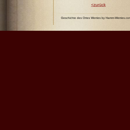
<zurück
Geschichte des Ortes Werries by Hamm-Werries.c