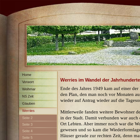
Home
Werries im Wandel der Jahrhunderte
Vorwort
Ende des Jahres 1949 kam auf einer der
Weihmar
den Plan, den man noch vor Monaten au
NS Zeit
wieder auf Antrag wieder auf die Tages
Glauben
Werriies
Mittlerweile fanden weitere Bewohner de
in der Stadt. Damit verbunden war auch
Seite 2
Ort Lebten. Aber immer noch war die Woh
Seite 3
gewesen und so kam die Wiederformlage
Seite 4
Häuser gerade zur rechten Zeit, denn ma
Seite 5