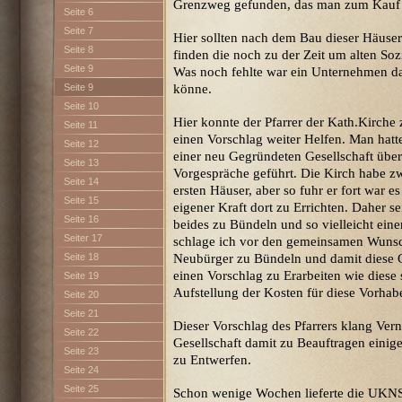
Grenzweg gefunden, das man zum Kauf
Seite 6
Seite 7
Hier sollten nach dem Bau dieser Häuser
Seite 8
finden die noch zu der Zeit um alten So
Seite 9
Was noch fehlte war ein Unternehmen da
Seite 9
könne.
Seite 10
Hier konnte der Pfarrer der Kath.Kirche 
Seite 11
einen Vorschlag weiter Helfen. Man hatt
Seite 12
einer neu Gegründeten Gesellschaft über
Seite 13
Vorgespräche geführt. Die Kirch habe z
Seite 14
ersten Häuser, aber so fuhr er fort war 
Seite 15
eigener Kraft dort zu Errichten. Daher s
Seite 16
beides zu Bündeln und so vielleicht eine
Seiter 17
schlage ich vor den gemeinsamen Wuns
Seite 18
Neubürger zu Bündeln und damit diese G
einen Vorschlag zu Erarbeiten wie diese 
Seite 19
Aufstellung der Kosten für diese Vorhabe
Seite 20
Seite 21
Dieser Vorschlag des Pfarrers klang Ver
Seite 22
Gesellschaft damit zu Beauftragen einige
Seite 23
zu Entwerfen.
Seite 24
Seite 25
Schon wenige Wochen lieferte die UKNS