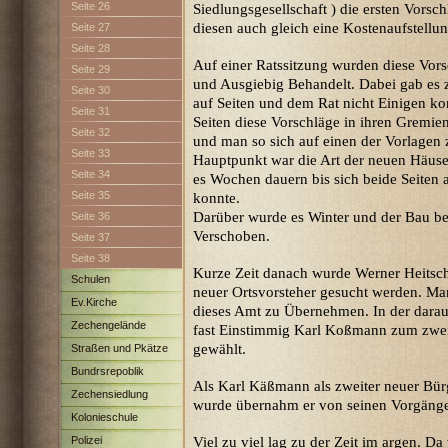
Seite 26
Siedlungsgesellschaft ) die ersten Vorsc
diesen auch gleich eine Kostenaufstellun
Seite 27
Seite 28
Auf einer Ratssitzung wurden diese Vors
Seite 29
und Ausgiebig Behandelt. Dabei gab es 
Seite 30
auf Seiten und dem Rat nicht Einigen ko
Seite 31
Seiten diese Vorschläge in ihren Gremie
Seite 32
und man so sich auf einen der Vorlagen 
Seite 33
Hauptpunkt war die Art der neuen Häuser 
Seite 34
es Wochen dauern bis sich beide Seiten
Seite 35
konnte.
Darüber wurde es Winter und der Bau be
Seite 36
Verschoben.
Seite 37
Seite 38
Kurze Zeit danach wurde
Werner Heitsch
Schulen
neuer Ortsvorsteher gesucht werden. Ma
Ev.Kirche
dieses Amt zu Übernehmen. In der dar
Zechengelände
fast Einstimmig Karl Koßmann zum zwei
gewählt.
Straßen und Pkätze
Bundrsrepoblik
Als Karl Käßmann als zweiter neuer Bü
Zechensiedlung
wurde übernahm er von seinen Vorgänge
Maximilian
Kolonieschule
Polizei
Viel zu viel lag zu der Zeit im argen.
Da 