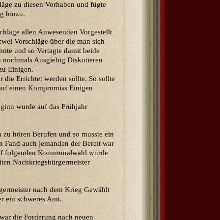
hläge zu diesen Vorhaben und fügte
g hinzu.
chläge allen Anwesenden Vorgestellt
zwei Vorschläge über die man sich
nnte und so Vertagte damit beide
n nochmals Ausgiebig Diskotieren
zu Einigen.
die Errichtet werden sollte. So sollte
 auf einen Kompromiss Einigen
ginn wurde auf das Frühjahr
 zu hören Berufen und so musste ein
n Fand auch jemanden der Bereit war
auf folgenden Kommunalwahl wurde
ten Nachkriegsbürgermeister
rgermeister nach dem Krieg Gewählt
r ein schweres Amt.
war die Forderung nach neuen