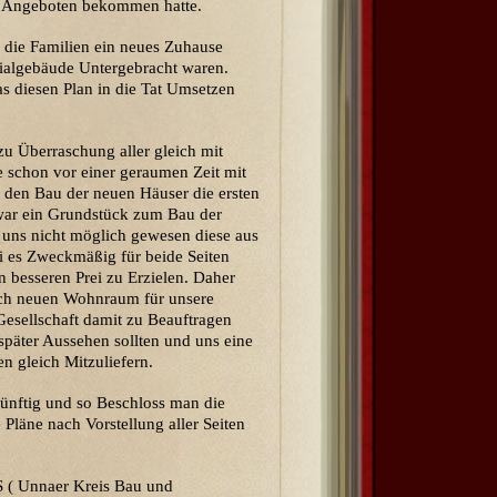
 Angeboten bekommen hatte.
 die Familien ein neues Zuhause
zialgebäude Untergebracht waren.
s diesen Plan in die Tat Umsetzen
zu Überraschung aller gleich mit
e schon vor einer geraumen Zeit mit
 den Bau der neuen Häuser die ersten
war ein Grundstück zum Bau der
es uns nicht möglich gewesen diese aus
ei es Zweckmäßig für beide Seiten
n besseren Prei zu Erzielen. Daher
ch neuen Wohnraum für unsere
esellschaft damit zu Beauftragen
später Aussehen sollten und uns eine
n gleich Mitzuliefern.
nünftig und so Beschloss man die
 Pläne nach Vorstellung aller Seiten
 ( Unnaer Kreis Bau und