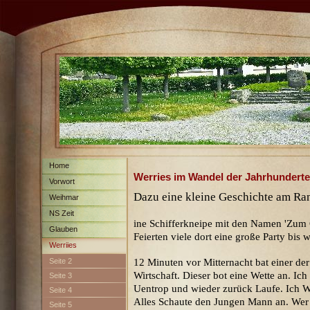
Home
Werries im Wandel der Jahrhunderte
Vorwort
Dazu eine kleine Geschichte am Ra
Weihmar
NS Zeit
ine Schifferkneipe mit den Namen 'Zum 
Glauben
Feierten viele dort eine große Party bis w
Werriies
Seite 2
12 Minuten vor Mitternacht bat einer d
Wirtschaft.
Dieser bot eine Wette an. Ich
Seite 3
Uentrop und wieder zurück Laufe.
Ich W
Seite 4
Alles Schaute den Jungen Mann an. Wer i
Seite 5