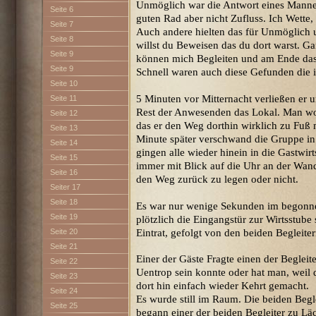
Unmöglich war die Antwort eines Mannes
Seite 6
guten Rad aber nicht Zufluss. Ich Wette, 
Seite 7
Auch andere hielten das für Unmöglich u
Seite 8
willst du Beweisen das du dort warst. G
Seite 9
können mich Begleiten und am Ende da
Seite 9
Schnell waren auch diese Gefunden die i
Seite 10
5 Minuten vor Mitternacht verließen er u
Seite 11
Rest der Anwesenden das Lokal. Man wol
Seite 12
das er den Weg dorthin wirklich zu Fuß
Seite 13
Minute später verschwand die Gruppe in
Seite 14
gingen alle wieder hinein in die Gastwirt
Seite 15
immer mit Blick auf die Uhr an der Wand
Seite 16
den Weg zurück zu legen oder nicht.
Seiter 17
Seite 18
Es war nur wenige Sekunden im begonne
Seite 19
plötzlich die Eingangstür zur Wirtsstube
Eintrat, gefolgt von den beiden Begleiter
Seite 20
Seite 21
Einer der Gäste Fragte einen der Begleit
Seite 22
Uentrop sein konnte oder hat man, weil
Seite 23
dort hin einfach wieder Kehrt gemacht.
Seite 24
Es wurde still im Raum. Die beiden Begl
Seite 25
begann einer der beiden Begleiter zu Lä