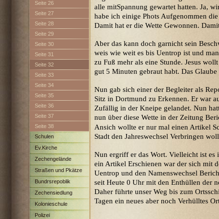
Seite 26
alle mitSpannung gewartet hatten. Ja, 
Seite 27
habe ich einige Phots Aufgenommen die 
Seite 28
Damit hat er die Wette Gewonnen. Damit 
Seite 29
Aber das kann doch garnicht sein Beschw
Seite 30
weis wie weit es bis Uentrop ist und m
Seite 31
zu Fuß mehr als eine Stunde. Jesus wollt
Seite 32
gut 5 Minuten gebraut habt. Das Glaube 
Seite 33
Seite 34
Nun gab sich einer der Begleiter als Rep
Seite 35
Sitz in Dortmund zu Erkennen. Er war a
Seite 36
Zufällig in der Kneipe gelandet. Nun hat
Seite 37
nun über diese Wette in der Zeitung Beri
Ansich wollte er nur mal einen Artikel 
Seite 38
Stadt den Jahreswechsel Verbringen woll
Schulen
Ev.Kirche
Nun ergriff er das Wort. Vielleicht ist e
Zechengelände
ein Artikel Erschienen war der sich mit
Straßen und Pkätze
Uentrop und den Namenswechsel Bericht
seit Heute 0 Uhr mit den Enthüllen der n
Bundrsrepoblik
Daher führte unser Weg bis zum Ortsschi
Zechensiedlung
Tagen ein neues aber noch Verhülltes Or
Maximilian
Kolonieschule
Polizei