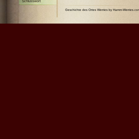
Schlusswort
Geschichte des Ortes Werries by Hamm-Werries.c