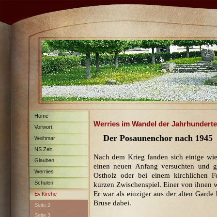
Home
Werries im Wandel der Jahrhunderte
Vorwort
Der Posaunenchor nach 1945
Weihmar
NS Zeit
Nach dem Krieg fanden sich einige wie
Glauben
einen neuen Anfang versuchten und ge
Werriies
Ostholz oder bei einem kirchlichen F
Schulen
kurzen Zwischenspiel. Einer von ihnen w
Er war als einziger aus der alten Gar
Ev.Kirche
Bruse dabei.
Seite 2
Seite 3