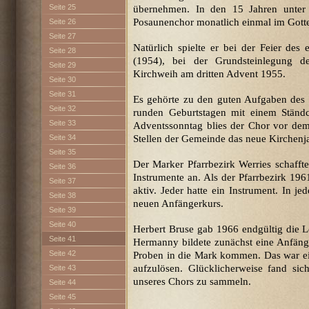
Seite 25
übernehmen. In den 15 Jahren unter 
Posaunenchor monatlich einmal im Gottes
Seite 26
Seite 27
Natürlich spielte er bei der Feier des 
Seite 28
(1954), bei der Grundsteinlegung d
Seite 29
Kirchweih am dritten Advent 1955.
Seite 30
Seite 31
Es gehörte zu den guten Aufgaben des
Seite 32
runden Geburtstagen mit einem Ständ
Seite 33
Adventssonntag blies der Chor vor dem
Seite 34
Stellen der Gemeinde das neue Kirchenja
Seite 35
Der Marker Pfarrbezirk Werries schafft
Seite 36
Instrumente an. Als der Pfarrbezirk 1961
Seite 37
aktiv. Jeder hatte ein Instrument. In j
Seite 38
neuen Anfängerkurs.
Seite 39
Seite 40
Herbert Bruse gab 1966 endgültig die 
Seite 41
Hermanny bildete zunächst eine Anfäng
Seite 42
Proben in die Mark kommen. Das war ein
aufzulösen. Glücklicherweise fand si
Seite 43
unseres Chors zu sammeln.
Seite 44
Seite 45