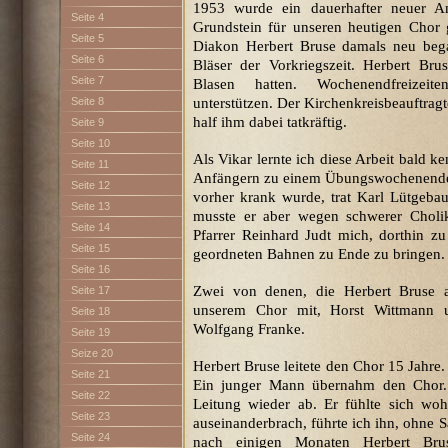
1953 wurde ein dauerhafter neuer A
Seite 4
Grundstein für unseren heutigen Chor
Seite 5
Diakon Herbert Bruse
damals neu bega
Seite 6
Bläser der Vorkriegszeit. Herbert B
Seite 7
Blasen hatten. Wochenendfreizeite
Seite 8
unterstützen. Der Kirchenkreisbeauftragt
half ihm dabei tatkräftig.
Seite 9
Seite 10
Als Vikar lernte ich diese Arbeit bald k
Seite 11
Anfängern zu einem Übungswochenende
Seite 12
vorher krank wurde, trat Karl Lütgebau
Seite 13
musste er aber wegen schwerer Choli
Seite 14
Pfarrer Reinhard Judt mich, dorthin zu
Seite 15
geordneten Bahnen zu Ende zu bringen.
Seite 16
Zwei von denen, die Herbert Bruse al
Seite 17
unserem Chor mit, Horst Wittmann u
Seite 18
Wolfgang Franke.
Seite 19
Seize 20
Herbert Bruse leitete den Chor 15 Jahre
Seite 21
Ein junger Mann übernahm den Chor
Seite 22
Leitung wieder ab. Er fühlte sich woh
Seite 23
auseinanderbrach, führte ich ihn, ohne S
Seite 24
nach einigen Monaten Herbert Bruse