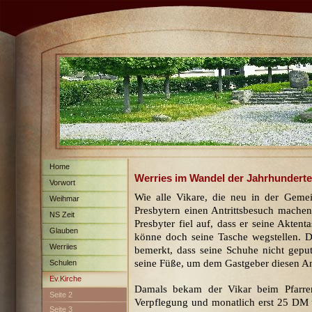
Home
Werries im Wandel der Jahrhunderte
Vorwort
Wie alle Vikare, die neu in der Geme
Weihmar
Presbytern einen Antrittsbesuch mache
NS Zeit
Presbyter fiel auf, dass er seine Aktenta
Glauben
könne doch seine Tasche wegstellen. D
Werriies
bemerkt, dass seine Schuhe nicht geputz
seine Füße, um dem Gastgeber diesen An
Schulen
Ev.Kirche
Damals bekam der Vikar beim Pfarrer 
Seite 2
Verpflegung und monatlich erst 25 DM
Seite 3