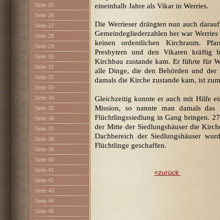
eineinhalb Jahre als Vikar in Werries.
Seite 25
Seite 26
Die Werrieser drängten nun auch dara
Seite 27
Gemeindegliederzahlen her war Werries d
Seite 28
keinen ordentlichen Kirchraum. Pfar
Seite 29
Presbytern und den Vikaren kräftig 
Seite 30
Kirchbau zustande kam. Er führte für 
Seite 31
alle Dinge, die den Behörden und der 
Seite 32
damals die Kirche zustande kam, ist zum 
Seite 33
Gleichzeitig konnte er auch mit Hilfe ei
Seite 34
Mission, so nannte man damals das 
Seite 35
Flüchtlingssiedlung in Gang bringen. 27 
Seite 36
der Mitte der Siedlungshäuser die Kirc
Seite 37
Dachbereich der Siedlungshäuser wurd
Seite 38
Flüchtlinge geschaffen.
Seite 39
Seite 40
Seite 41
<zurück
Seite 42
Seite 43
Seite 44
Seite 45