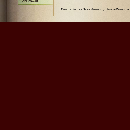
Schlusswort
Geschichte des Ortes Werries by Hamm-Werries.c