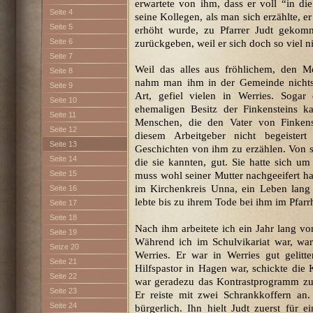
erwartete von ihm, dass er voll “in die 
Seite 4
seine Kollegen, als man sich erzählte, e
Seite 5
erhöht wurde, zu Pfarrer Judt gek
Seite 6
zurückgeben, weil er sich doch so viel ni
Seite 7
Weil das alles aus fröhlichem, den
Seite 8
nahm man ihm in der Gemeinde nichts üb
Seite 9
Art, gefiel vielen in Werries. Soga
Seite 10
ehemaligen Besitz der Finkensteins 
Seite 11
Menschen, die den Vater von Finken
Seite 12
diesem Arbeitgeber nicht begeister
Seite 13
Geschichten von ihm zu erzählen. Von 
Seite 14
die sie kannten, gut. Sie hatte sich 
Seite 15
muss wohl seiner Mutter nachgeeifert hab
im Kirchenkreis Unna, ein Leben lang P
Seite 16
lebte bis zu ihrem Tode bei ihm im Pfarr
Seite 17
Seite 18
Nach ihm arbeitete ich ein Jahr lang 
Seite 19
Während ich im Schulvikariat war, wa
Seize 20
Werries. Er war in Werries gut gelitt
Seite 21
Hilfspastor in Hagen war, schickte die
Seite 22
war geradezu das Kontrastprogramm zu
Seite 23
Er reiste mit zwei Schrankkoffern an
Seite 24
bürgerlich. Ihn hielt Judt zuerst für 